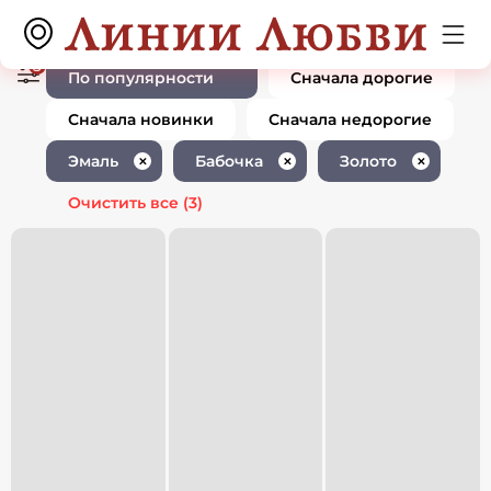
Ювелирные изделия с эмалью
0 товаров
бабочка золото
3
По популярности
Сначала дорогие
Сначала новинки
Сначала недорогие
Эмаль
Бабочка
Золото
✕
✕
✕
Очистить все
(3)