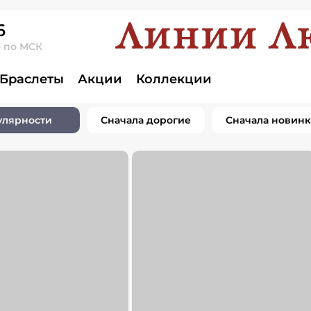
6
о по МСК
Браслеты
Акции
Коллекции
улярности
Сначала дорогие
Сначала новин