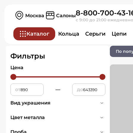
8-800-700-43-1
Главная
Ювелирные изделия
Москва
Салоны
с 9:00 до 21:00 ежедневн
Серьги
Каталог
Кольца
Серьги
Цепи
0 товаров
По поп
Фильтры
Цена
от
—
до
Вид украшения
Моносерьга
2
Цвет металла
Серьги
1824
Белое
381
Проба