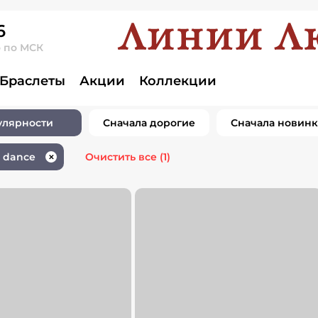
6
о по МСК
ия brilliant dan
Браслеты
Акции
Коллекции
улярности
Сначала дорогие
Сначала новин
t dance
Очистить все
(1)
✕