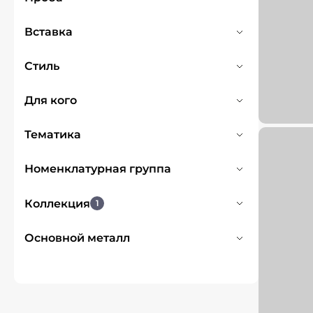
Жёлтое
2
585
24
Вставка
Красное
16
Бриллиант
24
Стиль
Одиночный камень
23
Для кого
Символ
1
Для женщин
24
Тематика
Сердце
1
Номенклатурная группа
Украшения с бриллиантами
24
Коллекция
1
Кобра
3
Основной металл
Эфа
2
Золото
24
Искра
9
Астра
1