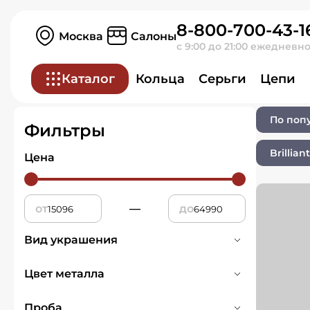
8-800-700-43-1
Главная
Ювелирные изделия
Москва
Салоны
с 9:00 до 21:00 ежедневн
Ювелирные издел
Каталог
Кольца
Серьги
Цепи
По поп
Фильтры
Brillian
Цена
от
—
до
Вид украшения
Подвески и кулоны
24
Цвет металла
Белое
6
Проба