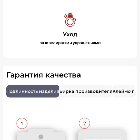
Уход
за ювелирными украшениями
Гарантия качества
Подлинность изделия
Бирка производителя
Клеймо пр