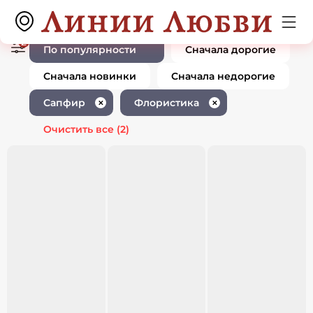
Ювелирные изделия с сапфиром
0 товаров
флористика
2
По популярности
Сначала дорогие
Сначала новинки
Сначала недорогие
Сапфир
Флористика
✕
✕
Очистить все
(2)