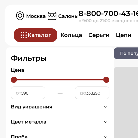
8-800-700-43-1
Главная
Ювелирные изделия
Москва
Салоны
с 9:00 до 21:00 ежедневн
Подвески и кул
Каталог
Кольца
Серьги
Цепи
По поп
Фильтры
Цена
от
—
до
Вид украшения
Подвески и кулоны
667
Цвет металла
Белое
155
Проба