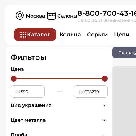
8-800-700-43-1
Главная
Ювелирные изделия
Москва
Салоны
с 9:00 до 21:00 ежедневн
Подвески и кул
Каталог
Кольца
Серьги
Цепи
По поп
Фильтры
Цена
от
—
до
Вид украшения
Подвески и кулоны
675
Цвет металла
Белое
155
Проба