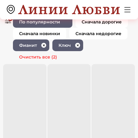
Ювелирные изделия с фианитом
0 товаров
ключ
2
По популярности
Сначала дорогие
Сначала новинки
Сначала недорогие
Фианит
Ключ
✕
✕
Очистить все
(2)