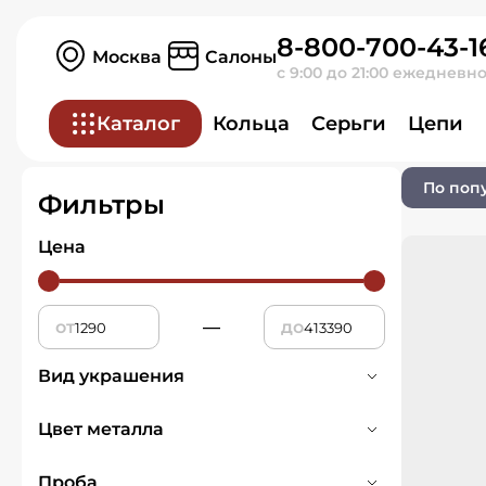
8-800-700-43-1
Главная
Ювелирные изделия
Москва
Салоны
с 9:00 до 21:00 ежедневн
Кольца
Каталог
Кольца
Серьги
Цепи
0 товаров
По поп
Фильтры
Цена
от
—
до
Вид украшения
Печатка
1
Цвет металла
Кольца
579
Белое
193
Проба
Обручальное кольцо
147