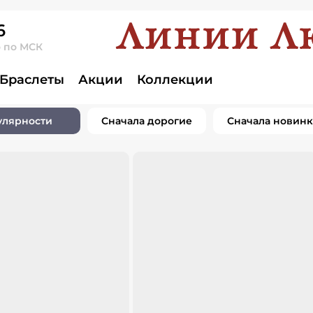
6
о по МСК
Браслеты
Акции
Коллекции
улярности
Сначала дорогие
Сначала новин