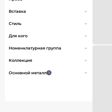
585
1
Вставка
Жемчуг белый
1
Стиль
Флористика
1
Для кого
Для женщин
1
Номенклатурная группа
Украшения с полудрагоценными
Коллекция
вставками
1
FLORA&FAUNA
1
Основной металл
1
Золото
1
Серебро
9
Очистить