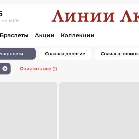
6
о по МСК
елия золото
Браслеты
Акции
Коллекции
0 товаров
улярности
Сначала дорогие
Сначала новин
Очистить все
(1)
✕