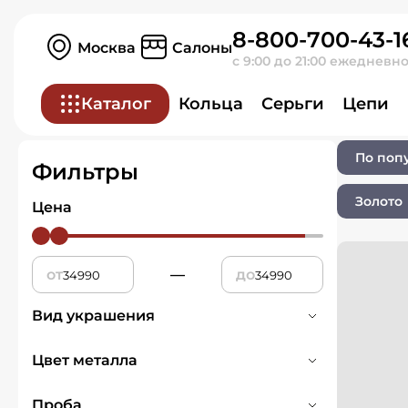
8-800-700-43-1
Главная
Ювелирные изделия
Москва
Салоны
с 9:00 до 21:00 ежедневн
Ювелирные изд
Каталог
Кольца
Серьги
Цепи
По поп
Фильтры
Золото
Цена
от
—
до
Вид украшения
Броши
1
Цвет металла
Красное
1
Проба