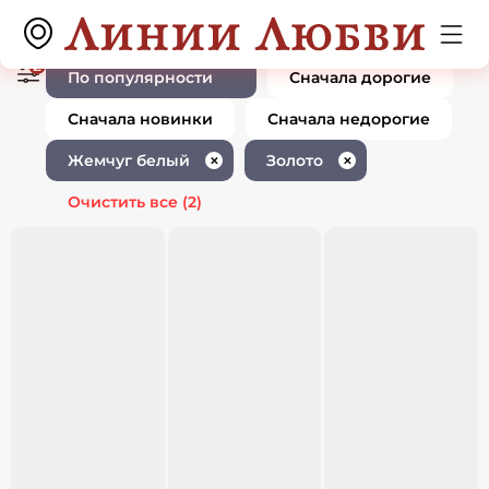
Ювелирные изделия с белым
0 товаров
жемчугом золото
2
По популярности
Сначала дорогие
Сначала новинки
Сначала недорогие
Жемчуг белый
Золото
✕
✕
Очистить все
(2)