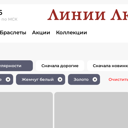
6
о по МСК
елия с белым же
Браслеты
Акции
Коллекции
улярности
Сначала дорогие
Сначала новин
е
Жемчуг белый
Золото
Очистит
✕
✕
✕