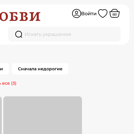
Войти
мчугом
Искать украшения
0
товаров
ки
Сначала недорогие
ь все
(3)