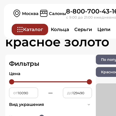
8-800-700-43-1
Главная
Ювелирные изделия
Москва
Салоны
с 9:00 до 21:00 ежедневн
Ювелирные изд
Каталог
Кольца
Серьги
Цепи
красное золото
По поп
Фильтры
Красно
Цена
от
—
до
Вид украшения
Серьги
28