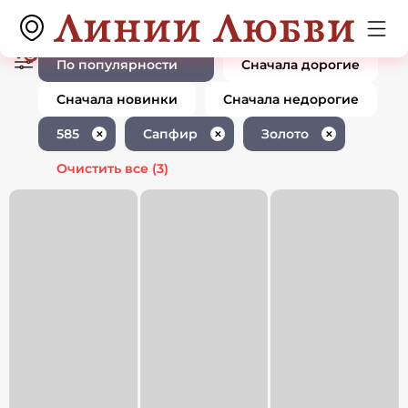
Ювелирные изделия с сапфиром
0 товаров
585 пробы золото
3
По популярности
Сначала дорогие
Сначала новинки
Сначала недорогие
585
Сапфир
Золото
✕
✕
✕
Очистить все
(3)