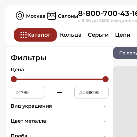
8-800-700-43-1
Главная
Ювелирные изделия
Москва
Салоны
с 9:00 до 21:00 ежедневн
Подвески и кул
Каталог
Кольца
Серьги
Цепи
По поп
Фильтры
Цена
от
—
до
Вид украшения
Подвески и кулоны
682
Цвет металла
Белое
155
Проба