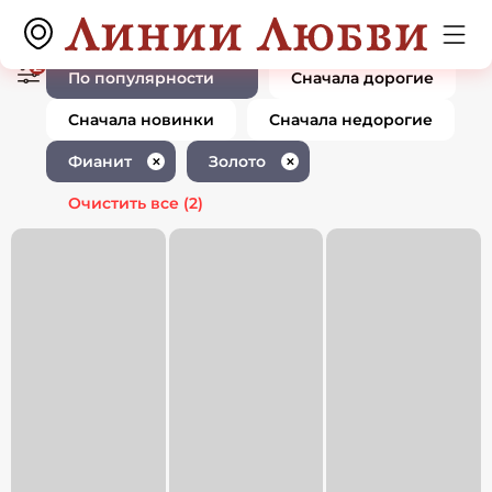
Ювелирные изделия с фианитом
0 товаров
золото
2
По популярности
Сначала дорогие
Сначала новинки
Сначала недорогие
Фианит
Золото
✕
✕
Очистить все
(2)