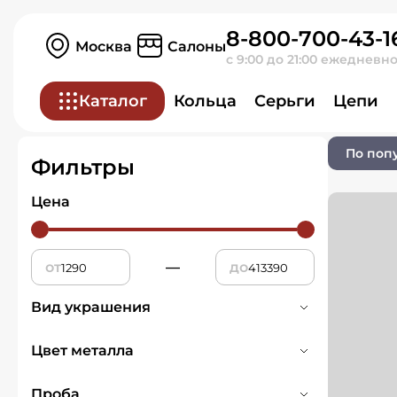
8-800-700-43-1
Главная
Ювелирные изделия
Москва
Салоны
с 9:00 до 21:00 ежедневн
Кольца
Каталог
Кольца
Серьги
Цепи
0 товаров
По поп
Фильтры
Цена
от
—
до
Вид украшения
Печатка
1
Цвет металла
Кольца
593
Белое
205
Проба
Обручальное кольцо
147