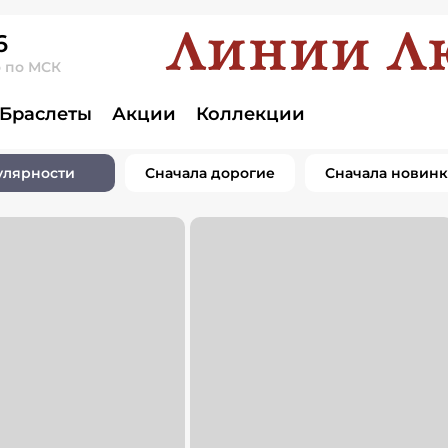
6
о по МСК
Браслеты
Акции
Коллекции
улярности
Сначала дорогие
Сначала новин