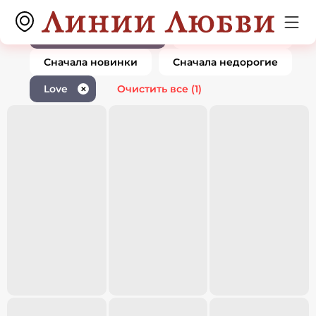
Ювелирные изделия love
0 товаров
1
По популярности
Сначала дорогие
Сначала новинки
Сначала недорогие
Love
Очистить все
(1)
✕