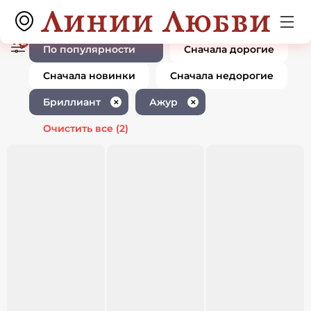
Ювелирные изделия с
0 товаров
бриллиантом ажур
2
По популярности
Сначала дорогие
Сначала новинки
Сначала недорогие
Бриллиант
Ажур
✕
✕
Очистить все
(2)