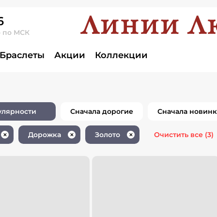
6
о по МСК
елия белое доро
Браслеты
Акции
Коллекции
улярности
Сначала дорогие
Сначала новин
Дорожка
Золото
Очистить все
(3)
✕
✕
✕