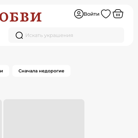
Войти
жка
Искать украшения
0
товаров
ки
Сначала недорогие