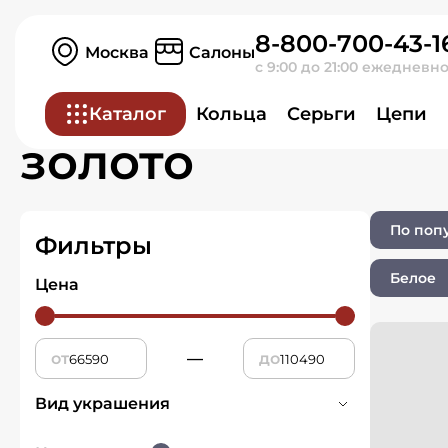
8-800-700-43-1
Главная
Ювелирные изделия
Москва
Салоны
с 9:00 до 21:00 ежедневн
Ювелирные изд
Каталог
Кольца
Серьги
Цепи
золото
По поп
Фильтры
Белое
Цена
от
—
до
Вид украшения
Колье
2