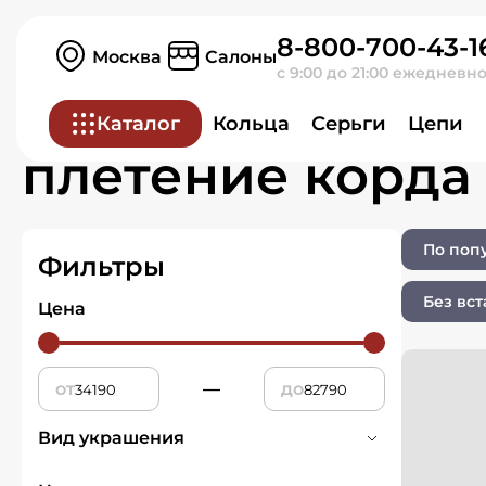
8-800-700-43-1
Главная
Ювелирные изделия
Москва
Салоны
с 9:00 до 21:00 ежедневн
Ювелирные изде
Каталог
Кольца
Серьги
Цепи
плетение корда
По поп
Фильтры
Без вст
Цена
от
—
до
Вид украшения
Цепи
3