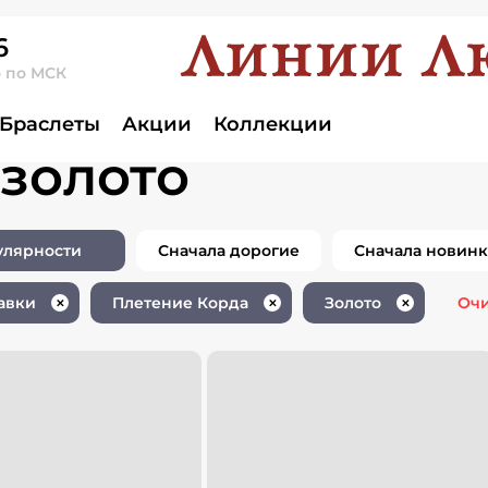
6
о по МСК
лия без вставки
Браслеты
Акции
Коллекции
 золото
улярности
Сначала дорогие
Сначала новин
авки
Плетение Корда
Золото
Очи
✕
✕
✕