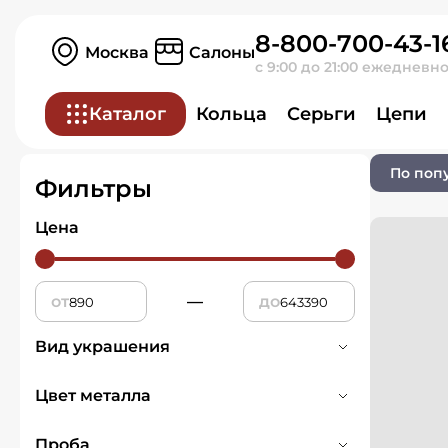
8-800-700-43-1
Главная
Ювелирные изделия
Москва
Салоны
с 9:00 до 21:00 ежедневн
Серьги
Каталог
Кольца
Серьги
Цепи
0 товаров
По поп
Фильтры
Цена
от
—
до
Вид украшения
Моносерьга
3
Цвет металла
Серьги
1874
Белое
396
Проба