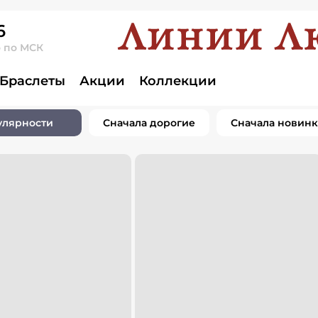
6
о по МСК
Браслеты
Акции
Коллекции
улярности
Сначала дорогие
Сначала новин