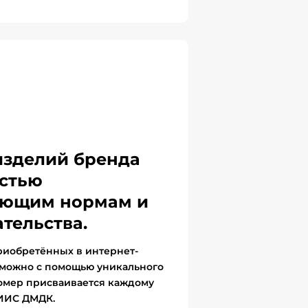
изделий бренда
стью
вующим нормам и
тельства.
риобретённых в интернет-
 можно с помощью уникального
омер присваивается каждому
ГИИС ДМДК.