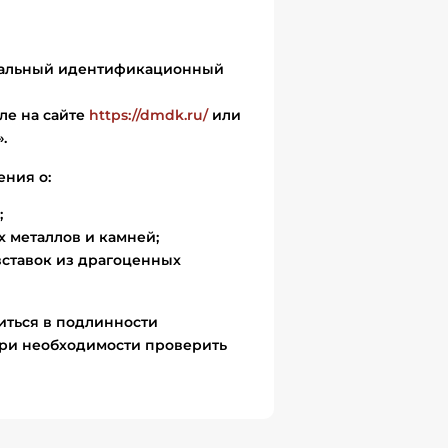
икальный идентификационный
ле на сайте
https://dmdk.ru/
или
.
ения о:
;
 металлов и камней;
вставок из драгоценных
иться в подлинности
ри необходимости проверить