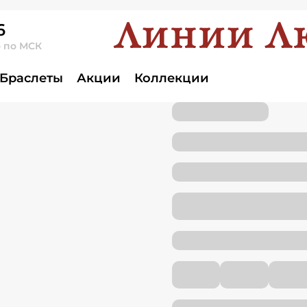
ота
6
о по МСК
Браслеты
Акции
Коллекции