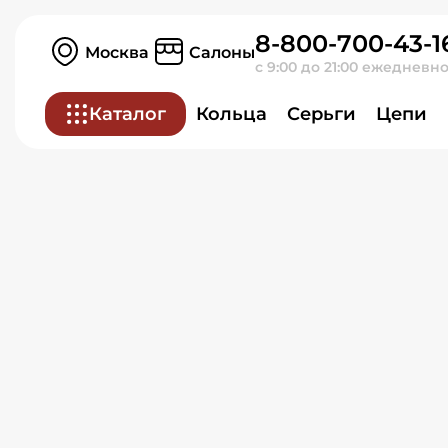
Серьги из красного зол
8-800-700-43-1
Москва
Салоны
с 9:00 до 21:00 ежедневн
Каталог
Кольца
Серьги
Цепи