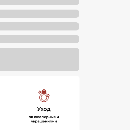
Уход
за ювелирными
украшениями