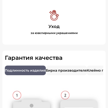
Уход
за ювелирными украшениями
Гарантия качества
Подлинность изделия
Бирка производителя
Клеймо пр