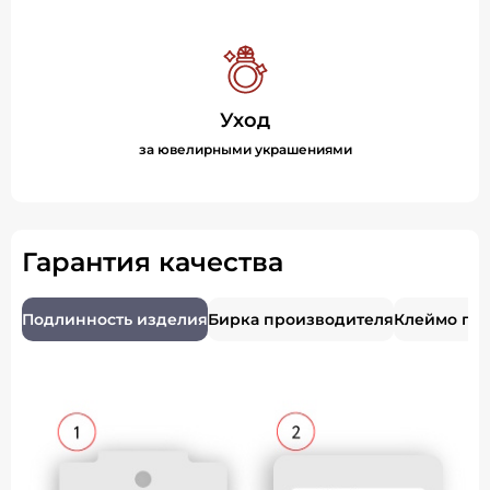
Уход
за ювелирными украшениями
Гарантия качества
Подлинность изделия
Бирка производителя
Клеймо пр