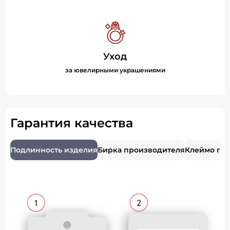
Уход
за ювелирными украшениями
Гарантия качества
Подлинность изделия
Бирка производителя
Клеймо пр