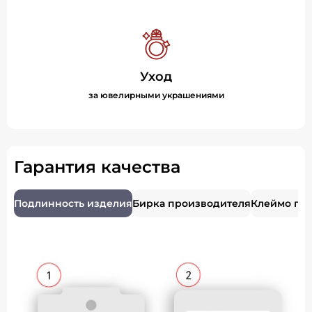
Уход
за ювелирными украшениями
Гарантия качества
Подлинность изделия
Бирка производителя
Клеймо пр