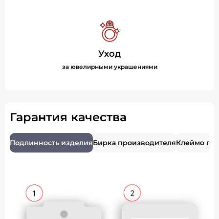
Уход
за ювелирными украшениями
Гарантия качества
Подлинность изделия
Бирка производителя
Клеймо пр