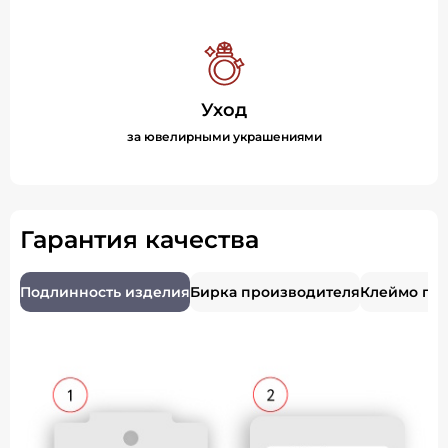
Уход
за ювелирными украшениями
Гарантия качества
Подлинность изделия
Бирка производителя
Клеймо пр