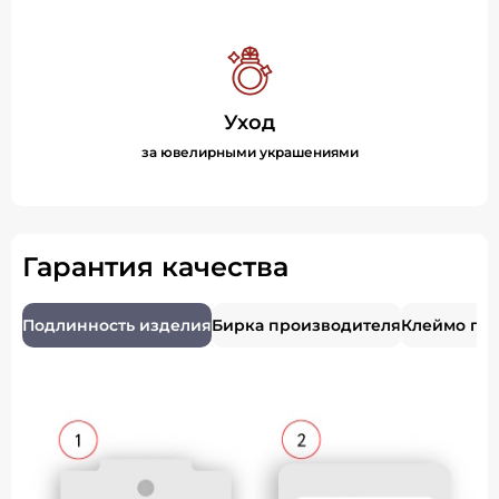
Уход
за ювелирными украшениями
Гарантия качества
Подлинность изделия
Бирка производителя
Клеймо пр