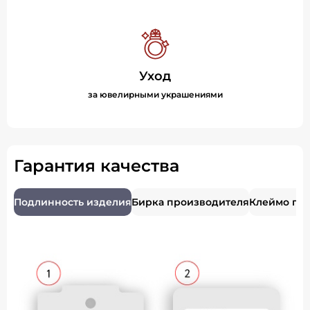
Уход
за ювелирными украшениями
Гарантия качества
Подлинность изделия
Бирка производителя
Клеймо пр