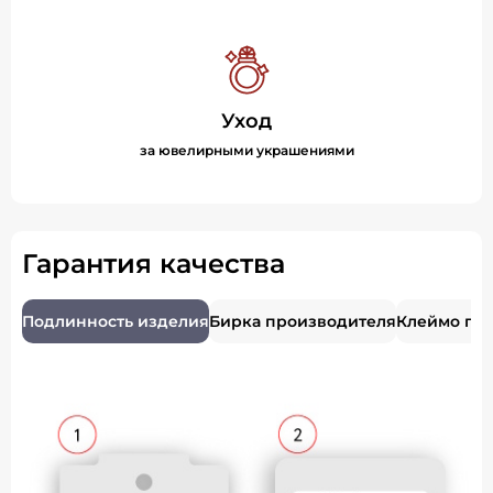
Уход
за ювелирными украшениями
Гарантия качества
Подлинность изделия
Бирка производителя
Клеймо пр