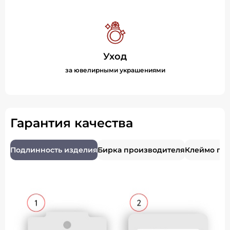
Уход
за ювелирными украшениями
Гарантия качества
Подлинность изделия
Бирка производителя
Клеймо пр