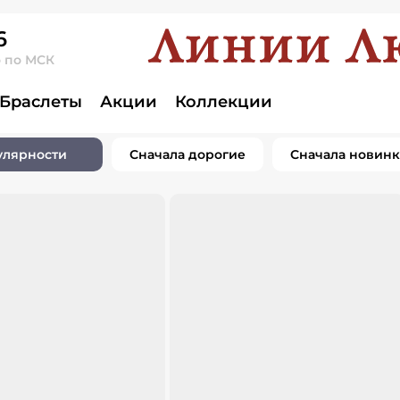
6
о по МСК
Браслеты
Акции
Коллекции
улярности
Сначала дорогие
Сначала новин