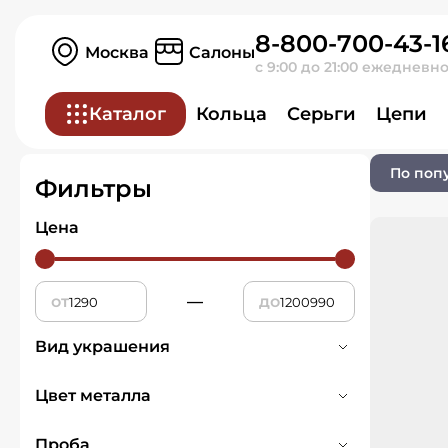
8-800-700-43-1
Главная
Ювелирные изделия
Москва
Салоны
с 9:00 до 21:00 ежедневн
Кольца
Каталог
Кольца
Серьги
Цепи
0 товаров
По поп
Фильтры
Цена
от
—
до
Вид украшения
Печатка
1
Цвет металла
Кольца
690
Белое
225
Проба
Обручальное кольцо
108