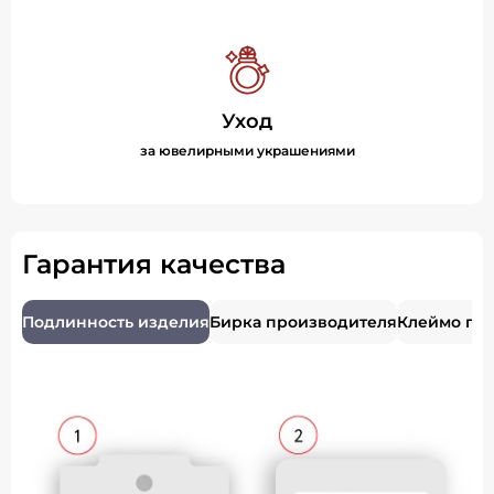
Уход
за ювелирными украшениями
Гарантия качества
Подлинность изделия
Бирка производителя
Клеймо пр