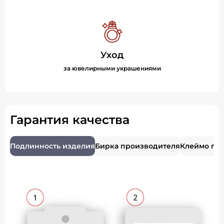
Уход
за ювелирными украшениями
Гарантия качества
Подлинность изделия
Бирка производителя
Клеймо пр