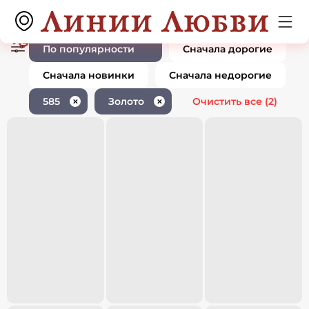
Ювелирные изделия 585 пробы
0 товаров
золото
2
По популярности
Сначала дорогие
Сначала новинки
Сначала недорогие
585
Золото
Очистить все
(2)
✕
✕