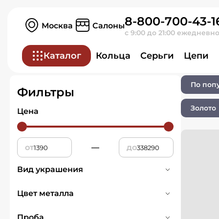
8-800-700-43-1
Главная
Ювелирные изделия
Москва
Салоны
с 9:00 до 21:00 ежедневн
Ювелирные изд
Каталог
Кольца
Серьги
Цепи
По поп
Фильтры
Золото
Цена
от
—
до
Вид украшения
Подвески и кулоны
587
Цвет металла
Белое
117
Проба