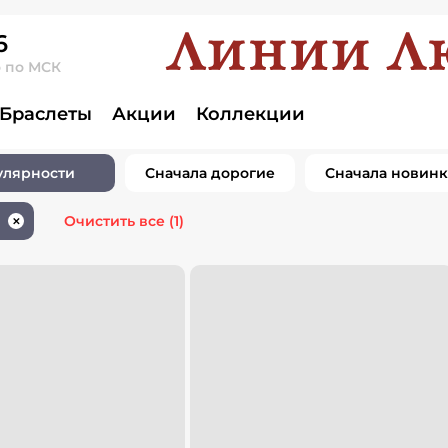
6
о по МСК
елия золото
Браслеты
Акции
Коллекции
0 товаров
улярности
Сначала дорогие
Сначала новин
Очистить все
(1)
✕