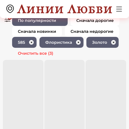
Ювелирные изделия 585 пробы
0 товаров
флористика золото
3
По популярности
Сначала дорогие
Сначала новинки
Сначала недорогие
585
Флористика
Золото
✕
✕
✕
Очистить все
(3)