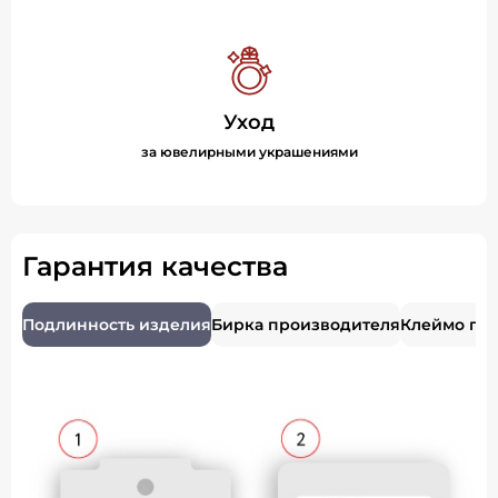
Уход
за ювелирными украшениями
Гарантия качества
Подлинность изделия
Бирка производителя
Клеймо пр