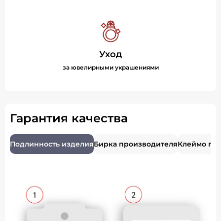
Уход
за ювелирными украшениями
Гарантия качества
Подлинность изделия
Бирка производителя
Клеймо пр