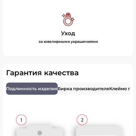
Уход
за ювелирными украшениями
Гарантия качества
Подлинность изделия
Бирка производителя
Клеймо пр