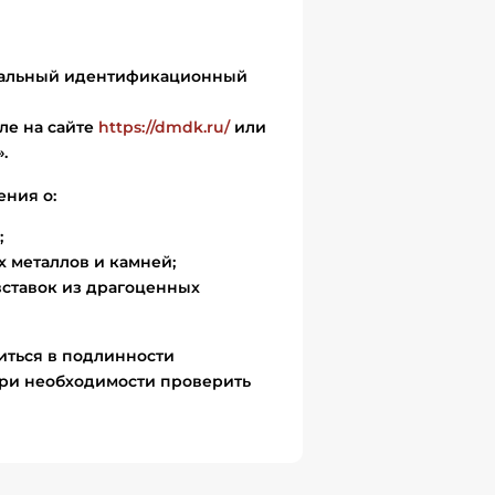
икальный идентификационный
ле на сайте
https://dmdk.ru/
или
.
ения о:
;
 металлов и камней;
вставок из драгоценных
иться в подлинности
ри необходимости проверить