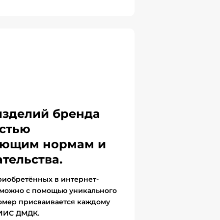
изделий бренда
стью
вующим нормам и
тельства.
риобретённых в интернет-
 можно с помощью уникального
омер присваивается каждому
ГИИС ДМДК.