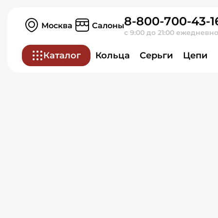
Серьги из красного зол
8-800-700-43-1
Москва
Салоны
с 9:00 до 21:00 ежедневн
Каталог
Кольца
Серьги
Цепи