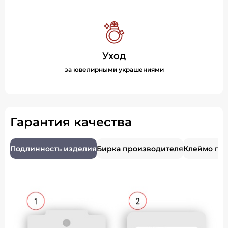
Уход
за ювелирными украшениями
Гарантия качества
Подлинность изделия
Бирка производителя
Клеймо пр