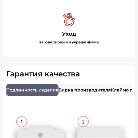
Уход
за ювелирными украшениями
Гарантия качества
Подлинность изделия
Бирка производителя
Клеймо пр