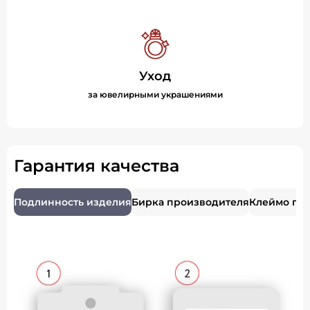
Уход
за ювелирными украшениями
Гарантия качества
Подлинность изделия
Бирка производителя
Клеймо пр