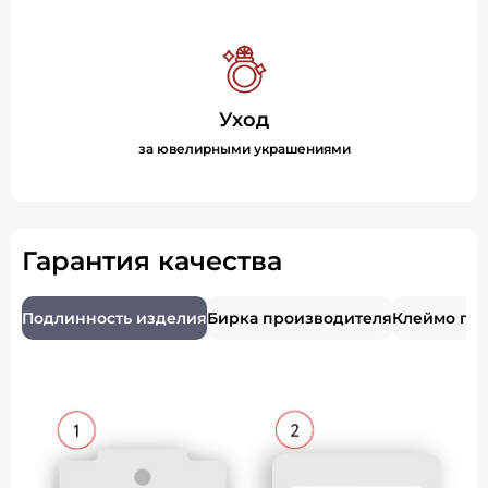
Уход
за ювелирными украшениями
Гарантия качества
Подлинность изделия
Бирка производителя
Клеймо пр