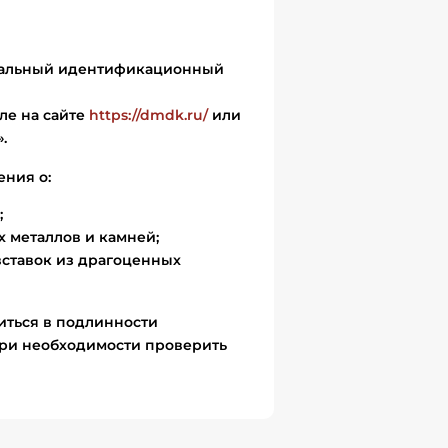
икальный идентификационный
ле на сайте
https://dmdk.ru/
или
.
ения о:
;
 металлов и камней;
вставок из драгоценных
иться в подлинности
ри необходимости проверить