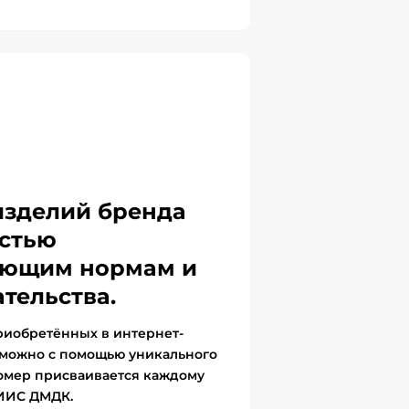
изделий бренда
стью
вующим нормам и
тельства.
риобретённых в интернет-
 можно с помощью уникального
омер присваивается каждому
ГИИС ДМДК.