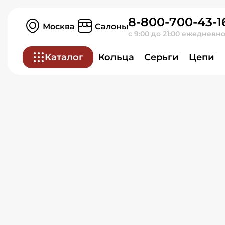
Серьги из красного зол
8-800-700-43-1
Москва
Салоны
с 9:00 до 21:00 ежедневн
Каталог
Кольца
Серьги
Цепи