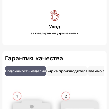
Уход
за ювелирными украшениями
Гарантия качества
Подлинность изделия
Бирка производителя
Клеймо пр