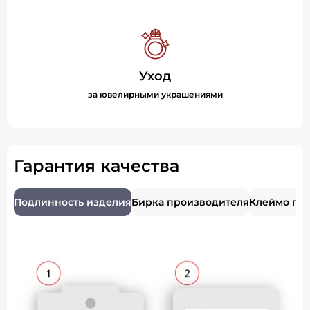
Уход
за ювелирными украшениями
Гарантия качества
Подлинность изделия
Бирка производителя
Клеймо пр