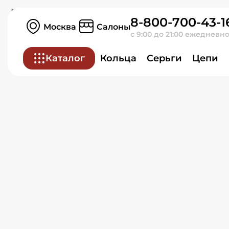
Подвеска из красного з
8-800-700-43-1
Москва
Салоны
с 9:00 до 21:00 ежедневн
Каталог
Кольца
Серьги
Цепи