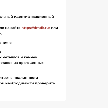
икальный идентификационный
ле на сайте
https://dmdk.ru/
или
.
ения о:
;
 металлов и камней;
вставок из драгоценных
иться в подлинности
ри необходимости проверить