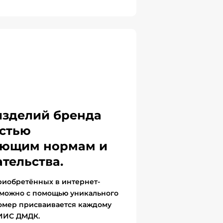
изделий бренда
стью
вующим нормам и
тельства.
риобретённых в интернет-
 можно с помощью уникального
омер присваивается каждому
ГИИС ДМДК.